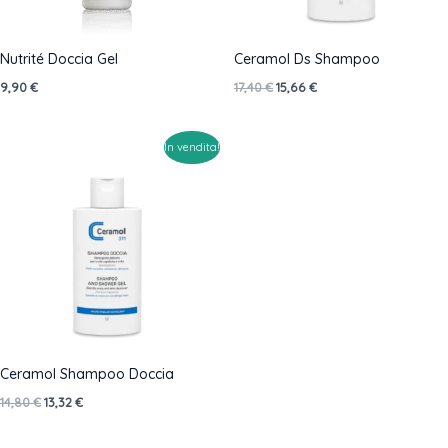
Nutrité Doccia Gel
Ceramol Ds Shampoo
Il
Il
9,90
€
17,40
€
15,66
€
prezzo
prezzo
originale
attuale
era:
è:
In vendita!
17,40 €.
15,66 €.
Ceramol Shampoo Doccia
Il
Il
14,80
€
13,32
€
prezzo
prezzo
originale
attuale