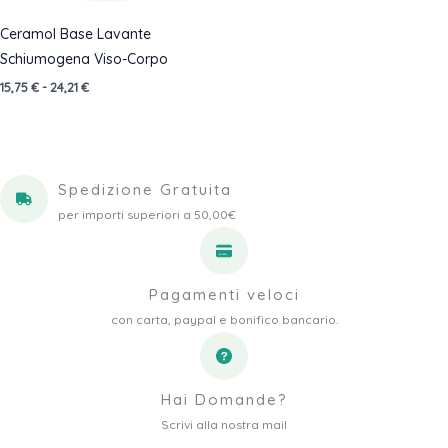
Ceramol Base Lavante
Schiumogena Viso-Corpo
Fascia
15,75
€
-
24,21
€
di
prezzo:
da
15,75 €
a
24,21 €
Spedizione Gratuita
per importi superiori a 50,00€
Pagamenti veloci
con carta, paypal e bonifico bancario.
Hai Domande?
Scrivi alla nostra mail