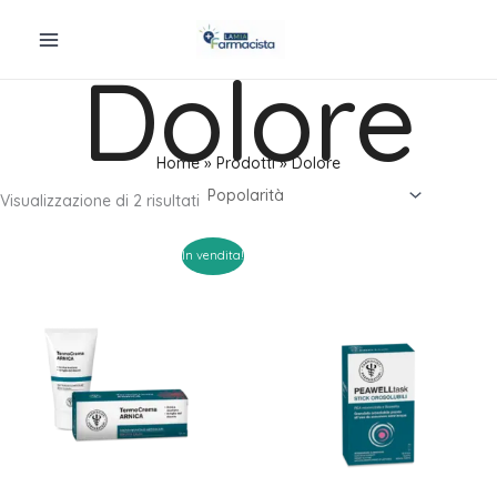
Vai
al
Dolore
contenuto
Home
Prodotti
Dolore
Popolarità
Visualizzazione di 2 risultati
In vendita!