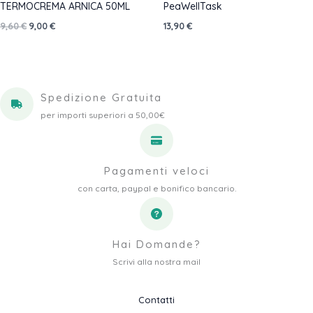
TERMOCREMA ARNICA 50ML
PeaWellTask
Il
Il
9,60
€
9,00
€
13,90
€
prezzo
prezzo
originale
attuale
era:
è:
9,60 €.
9,00 €.
Spedizione Gratuita
per importi superiori a 50,00€
Pagamenti veloci
con carta, paypal e bonifico bancario.
Hai Domande?
Scrivi alla nostra mail
Contatti