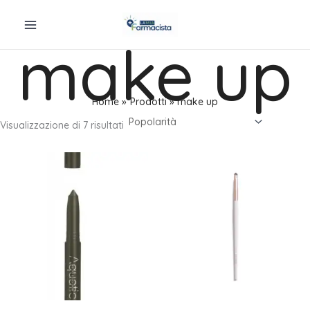
Vai
al
make up
contenuto
Home
Prodotti
make up
Popolarità
Visualizzazione di 7 risultati