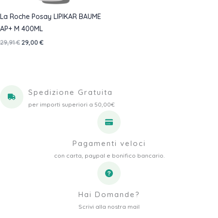
La Roche Posay LIPIKAR BAUME
AP+ M 400ML
Il
Il
29,91
€
29,00
€
prezzo
prezzo
originale
attuale
era:
è:
29,91 €.
29,00 €.
Spedizione Gratuita
per importi superiori a 50,00€
Pagamenti veloci
con carta, paypal e bonifico bancario.
Hai Domande?
Scrivi alla nostra mail