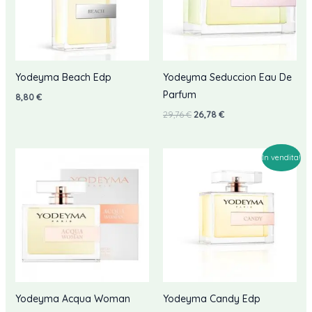
Yodeyma Beach Edp
Yodeyma Seduccion Eau De
Parfum
8,80
€
Il
Il
29,76
€
26,78
€
prezzo
prezzo
originale
attuale
era:
è:
29,76 €.
26,78 €.
In vendita!
Yodeyma Acqua Woman
Yodeyma Candy Edp