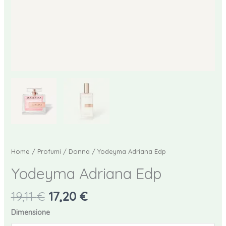
Home
/
Profumi
/
Donna
/ Yodeyma Adriana Edp
Yodeyma Adriana Edp
Il
Il
19,11
€
17,20
€
prezzo
prezzo
Dimensione
originale
attuale