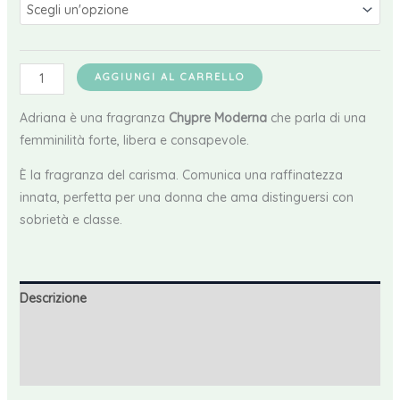
era:
è:
19,11 €.
17,20 €.
Yodeyma
AGGIUNGI AL CARRELLO
Adriana
Edp
Adriana è una fragranza
Chypre Moderna
che parla di una
quantità
femminilità forte, libera e consapevole.
È la fragranza del carisma. Comunica una raffinatezza
innata, perfetta per una donna che ama distinguersi con
sobrietà e classe.
Descrizione
Informazioni aggiuntive
Recensioni (0)