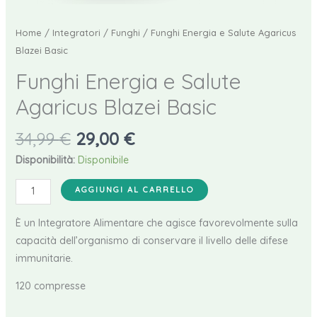
Home
/
Integratori
/
Funghi
/ Funghi Energia e Salute Agaricus
Blazei Basic
Funghi Energia e Salute
Agaricus Blazei Basic
Il
Il
34,99
€
29,00
€
prezzo
prezzo
Disponibilità:
Disponibile
originale
attuale
Funghi
era:
è:
AGGIUNGI AL CARRELLO
Energia
34,99 €.
29,00 €.
e
È un Integratore Alimentare che agisce favorevolmente sulla
Salute
capacità dell’organismo di conservare il livello delle difese
Agaricus
immunitarie.
Blazei
120 compresse
Basic
quantità