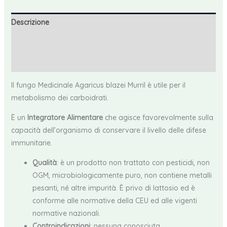
Descrizione
Informazioni aggiuntive
Recensioni (0)
Il fungo Medicinale Agaricus blazei Murril è utile per il
metabolismo dei carboidrati.
È un
Integratore Alimentare
che agisce favorevolmente sulla
capacità dell’organismo di conservare il livello delle difese
immunitarie.
Qualità
: è un prodotto non trattato con pesticidi, non
OGM, microbiologicamente puro, non contiene metalli
pesanti, né altre impurità. È privo di lattosio ed è
conforme alle normative della CEU ed alle vigenti
normative nazionali.
Controindicazioni
: nessuna conosciuta.