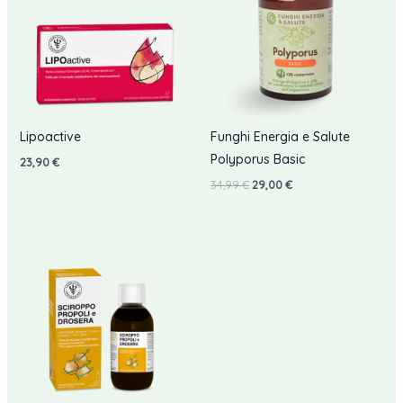
Lipoactive
Funghi Energia e Salute
Polyporus Basic
23,90
€
Il
Il
34,99
€
29,00
€
prezzo
prezzo
originale
attuale
era:
è:
34,99 €.
29,00 €.