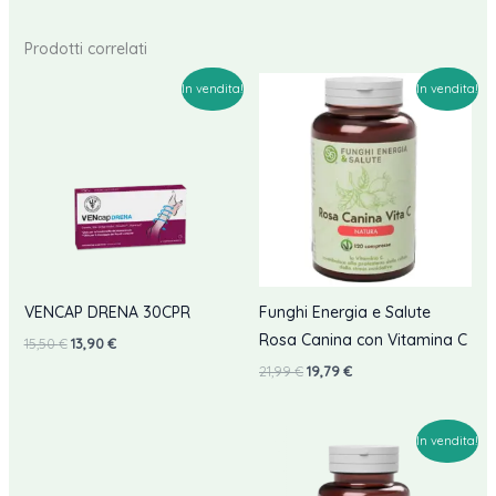
Prodotti correlati
In vendita!
In vendita!
VENCAP DRENA 30CPR
Funghi Energia e Salute
Rosa Canina con Vitamina C
Il
Il
15,50
€
13,90
€
prezzo
prezzo
Il
Il
21,99
€
19,79
€
originale
attuale
prezzo
prezzo
era:
è:
originale
attuale
15,50 €.
13,90 €.
era:
è:
21,99 €.
19,79 €.
In vendita!