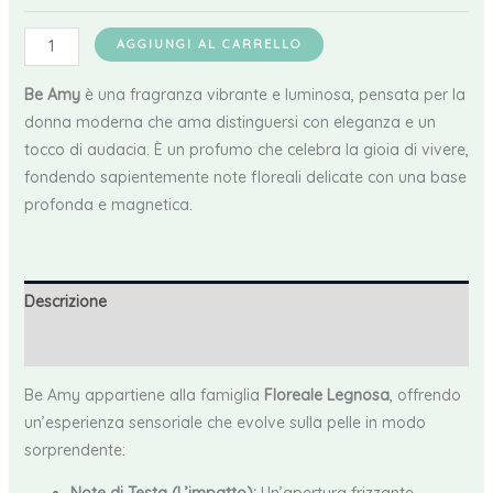
a
Be
19,15 €
AGGIUNGI AL CARRELLO
Amy
Edt
Be Amy
è una fragranza vibrante e luminosa, pensata per la
quantità
donna moderna che ama distinguersi con eleganza e un
tocco di audacia. È un profumo che celebra la gioia di vivere,
fondendo sapientemente note floreali delicate con una base
profonda e magnetica.
Descrizione
Recensioni (0)
Be Amy appartiene alla famiglia
Floreale Legnosa
, offrendo
un’esperienza sensoriale che evolve sulla pelle in modo
sorprendente: