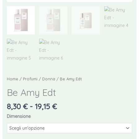
Home
/
Profumi
/
Donna
/ Be Amy Edt
Be Amy Edt
Fascia
8,30
€
-
19,15
€
di
Dimensione
prezzo:
da
8,30 €