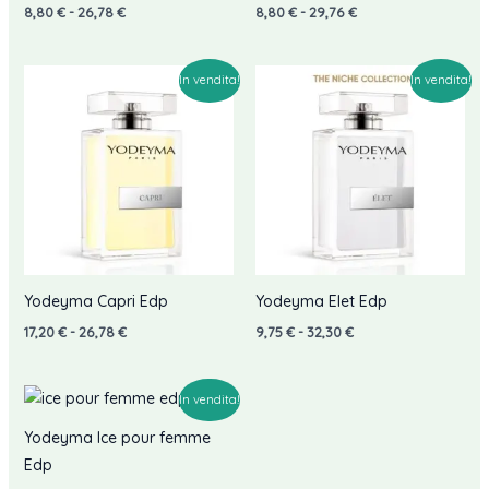
Fascia
Fascia
8,80
€
-
26,78
€
8,80
€
-
29,76
€
di
di
prezzo:
prezzo:
da
da
8,80 €
8,80 €
In vendita!
In vendita!
a
a
26,78 €
29,76 €
Yodeyma Capri Edp
Yodeyma Elet Edp
Fascia
Fascia
17,20
€
-
26,78
€
9,75
€
-
32,30
€
di
di
prezzo:
prezzo:
da
da
17,20 €
9,75 €
In vendita!
a
a
26,78 €
32,30 €
Yodeyma Ice pour femme
Edp