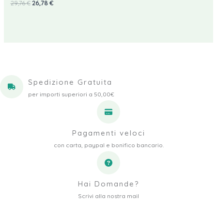
Il
Il
29,76
€
26,78
€
prezzo
prezzo
originale
attuale
era:
è:
29,76 €.
26,78 €.
Spedizione Gratuita
per importi superiori a 50,00€
Pagamenti veloci
con carta, paypal e bonifico bancario.
Hai Domande?
Scrivi alla nostra mail