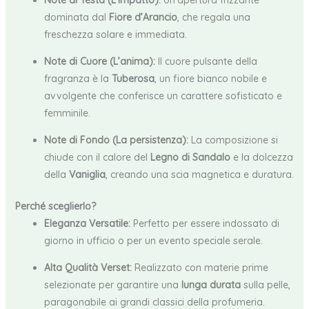
Note di Testa (L’impatto):
Un’apertura frizzante
dominata dal
Fiore d’Arancio
, che regala una
freschezza solare e immediata.
Note di Cuore (L’anima):
Il cuore pulsante della
fragranza è la
Tuberosa
, un fiore bianco nobile e
avvolgente che conferisce un carattere sofisticato e
femminile.
Note di Fondo (La persistenza):
La composizione si
chiude con il calore del
Legno di Sandalo
e la dolcezza
della
Vaniglia
, creando una scia magnetica e duratura.
Perché sceglierlo?
Eleganza Versatile:
Perfetto per essere indossato di
giorno in ufficio o per un evento speciale serale.
Alta Qualità Verset:
Realizzato con materie prime
selezionate per garantire una
lunga durata
sulla pelle,
paragonabile ai grandi classici della profumeria.