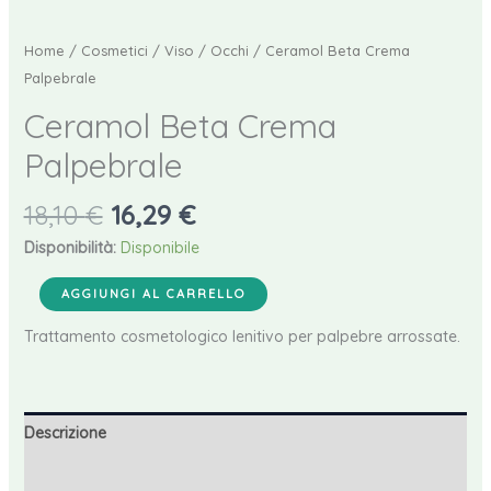
Home
/
Cosmetici
/
Viso
/
Occhi
/ Ceramol Beta Crema
Palpebrale
Ceramol Beta Crema
Palpebrale
Il
Il
18,10
€
16,29
€
prezzo
prezzo
Disponibilità:
Disponibile
originale
attuale
Ceramol
era:
è:
AGGIUNGI AL CARRELLO
Beta
18,10 €.
16,29 €.
Trattamento cosmetologico lenitivo per palpebre arrossate.
Crema
Palpebrale
quantità
Descrizione
Informazioni aggiuntive