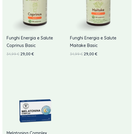
Funghi Energia e Salute
Funghi Energia e Salute
Coprinus Basic
Maitake Basic
Il
Il
Il
Il
34,99
€
29,00
€
34,99
€
29,00
€
prezzo
prezzo
prezzo
prezzo
originale
attuale
originale
attuale
era:
è:
era:
è:
34,99 €.
29,00 €.
34,99 €.
29,00 €.
Melatonina Complex