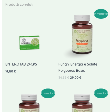
Prodotti correlati
In vendita!
ENTEROTAB 24CPS
Funghi Energia e Salute
Polyporus Basic
14,80
€
Il
Il
34,99
€
29,00
€
prezzo
prezzo
originale
attuale
era:
è:
34,99 €.
29,00 €.
In vendita!
In vendita!