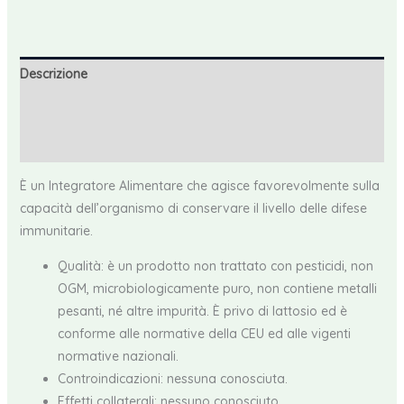
34,99 €.
29,00 €.
e
Salute
Chaga
Descrizione
Basic
quantità
Informazioni aggiuntive
Recensioni (0)
È un Integratore Alimentare che agisce favorevolmente sulla
capacità dell’organismo di conservare il livello delle difese
immunitarie.
Qualità: è un prodotto non trattato con pesticidi, non
OGM, microbiologicamente puro, non contiene metalli
pesanti, né altre impurità. È privo di lattosio ed è
conforme alle normative della CEU ed alle vigenti
normative nazionali.
Controindicazioni: nessuna conosciuta.
Effetti collaterali: nessuno conosciuto.