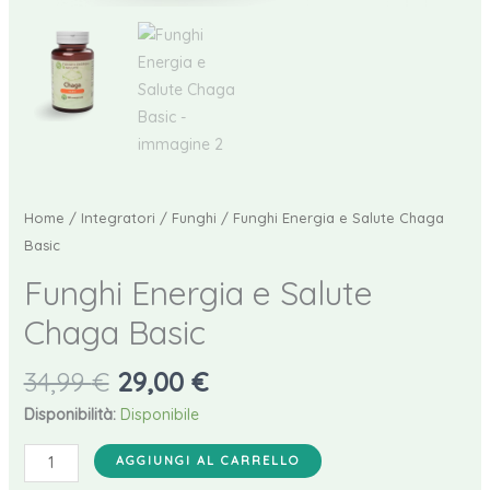
Home
/
Integratori
/
Funghi
/ Funghi Energia e Salute Chaga
Basic
Funghi Energia e Salute
Chaga Basic
Il
Il
34,99
€
29,00
€
prezzo
prezzo
Disponibilità:
Disponibile
originale
attuale
Funghi
era:
è:
AGGIUNGI AL CARRELLO
Energia