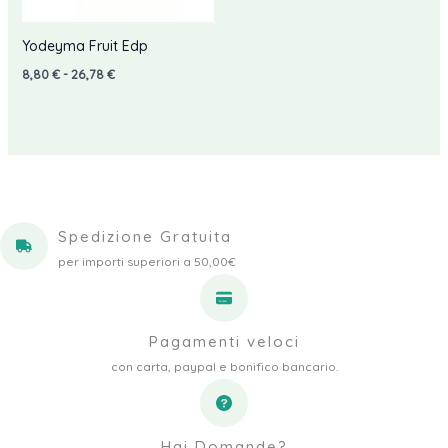
Yodeyma Fruit Edp
Fascia
8,80
€
-
26,78
€
di
prezzo:
da
8,80 €
a
26,78 €
Spedizione Gratuita
per importi superiori a 50,00€
Pagamenti veloci
con carta, paypal e bonifico bancario.
Hai Domande?