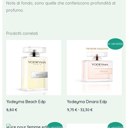
Note di fondo, sono quelle che conferiscono profonditá al
profumo.
Prodotti correlati
In vendita!
Yodeyma Beach Edp
Yodeyma Dinara Edp
Fascia
8,80
€
9,75
€
-
32,30
€
di
prezzo:
da
9,75 €
In vendita!
In vendita!