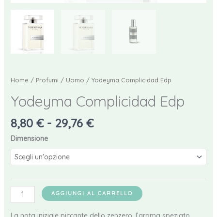
Home
/
Profumi
/
Uomo
/ Yodeyma Complicidad Edp
Yodeyma Complicidad Edp
Fascia
8,80
€
-
29,76
€
di
Dimensione
prezzo:
da
8,80 €
a
Yodeyma
29,76 €
AGGIUNGI AL CARRELLO
Complicidad
Edp
La nota iniziale piccante dello zenzero, l’aroma speziato