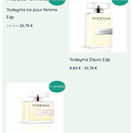
a
32,30 €
Yodeyma Ice pour femme
Edp
Il
Il
29,76
€
26,78
€
prezzo
prezzo
originale
attuale
era:
è:
29,76 €.
26,78 €.
Yodeyma Dauro Edp
Fascia
8,80
€
-
26,78
€
di
prezzo:
da
8,80 €
In vendita!
a
26,78 €