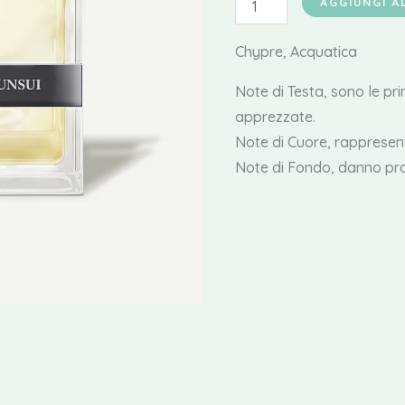
AGGIUNGI A
Junsui
Edp
Chypre, Acquatica
quantità
Note di Testa, sono le pr
apprezzate.
Note di Cuore, rappresen
Note di Fondo, danno pro