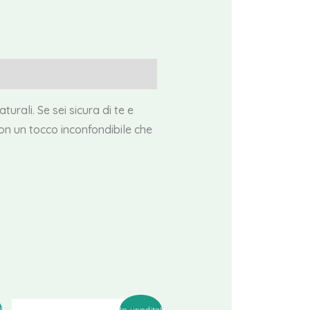
rali. Se sei sicura di te e
con un tocco inconfondibile che
!
In vendita!