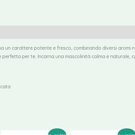
un carattere potente e fresco, combinando diversi aromi natu
è perfetta per te. Incarna una mascolinità calma e naturale, 
scata
In vendita!
In vendita