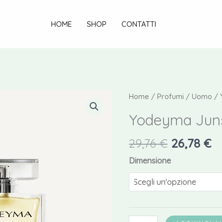
HOME
SHOP
CONTATTI
Home
/
Profumi
/
Uomo
/ 
Yodeyma Juns
Il
Il
29,76
€
26,78
€
prezzo
p
Dimensione
originale
a
era:
è:
29,76 €.
26
Yodeyma