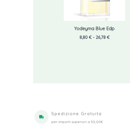
Yodeyma Blue Edp
Fascia
8,80
€
-
26,78
€
di
prezzo:
da
8,80 €
a
26,78 €
Spedizione Gratuita
per importi superiori a 50,00€