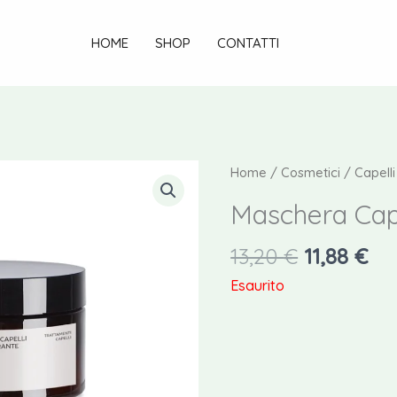
HOME
SHOP
CONTATTI
Home
/
Cosmetici
/
Capelli
Maschera Cap
Il
Il
13,20
€
11,88
€
prezzo
pr
Esaurito
originale
at
era:
è:
13,20 €.
11,