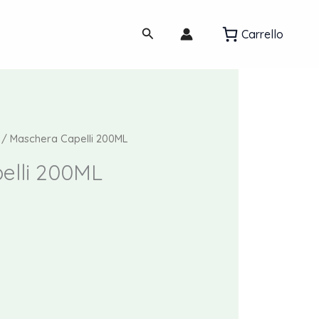
Cerca
Carrello
/ Maschera Capelli 200ML
elli 200ML
ezzo
tuale
88 €.