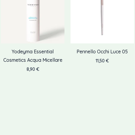
Yodeyma Essential
Pennello Occhi Luce 05
Cosmetics Acqua Micellare
11,50
€
8,90
€