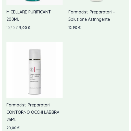
MICELLARE PURIFICANT
Farmacisti Preparatori –
200ML
Soluzione Astringente
Il
Il
10,30
€
9,00
€
12,90
€
prezzo
prezzo
originale
attuale
era:
è:
10,30 €.
9,00 €.
Farmacisti Preparatori
CONTORNO OCCHI LABBRA
25ML
20,00
€