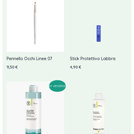
Pennello Occhi Linee 07
Stick Protettivo Labbra
11,50
€
4,90
€
In vendita!