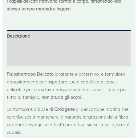
I capelli delicati ritrovano forma e corpo, rimanendo allo
stesso tempo morbidi e leggeri
Descrizione
Informazioni aggiuntive
Recensioni (0)
Fisioshampoo
Delicato
idratante e protettivo, è formulato
appositamente per rispettare cuoio capelluto e capelli
delicati e per chi si lava frequentemente i capelli. Ideale per
tutta la famiglia,
non brucia gli occhi.
La formula è a base di
Collagene
di derivazione marina che
contribuisce a mantenere la naturale idratazione della fibra
capillare e svolge un’attività protettiva sia sulla pelle, sia sul
capello.