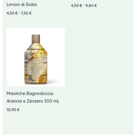
Limoni di Sicilia
Fascia
4,50
€
-
9,80
€
di
Fascia
4,50
€
-
7,50
€
prezzo:
di
da
prezzo:
4,50 €
da
a
4,50 €
9,80 €
a
7,50 €
Maioliche Bagnodoccia
Arancia e Zenzero 500 mL
10,90
€