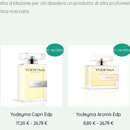
scelta d’elezione per chi desidera un prodotto di alta profume
tica ricercata.
In vendita!
In vendita
Yodeyma Capri Edp
Yodeyma Aroma Edp
Fascia
Fascia
17,20
€
-
26,78
€
8,80
€
-
26,78
€
di
di