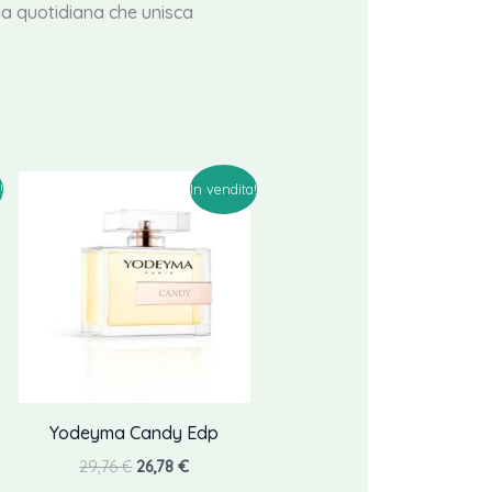
ria quotidiana che unisca
!
In vendita!
Yodeyma Candy Edp
Il
Il
29,76
€
26,78
€
prezzo
prezzo