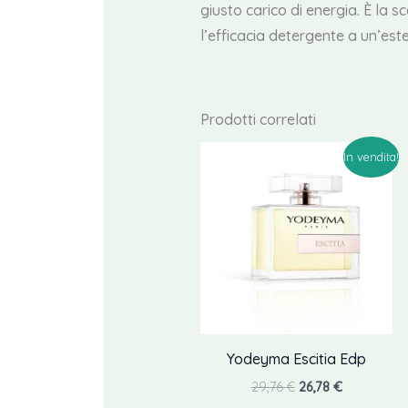
giusto carico di energia. È la 
l’efficacia detergente a un’este
Prodotti correlati
In vendita!
Yodeyma Escitia Edp
Il
Il
29,76
€
26,78
€
prezzo
prezzo