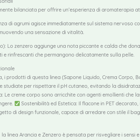
oriali
ente bilanciata per offrire un’esperienza di aromaterapia at
enza di agrumi agisce immediatamente sul sistema nervoso con 
muovendo una sensazione di vitalità.
o): Lo zenzero aggiunge una nota piccante e calda che dona
ti e rinfrescanti che permangono delicatamente sulla pelle.
zionale
a, i prodotti di questa linea (Sapone Liquido, Crema Corpo,
 studiate per rispettare il pH cutaneo, evitando la disidrata
a: Le creme corpo sono arricchite con agenti emollienti che las
ngere.
Sostenibilità ed Estetica: Il flacone in PET decorato,
tto di design funzionale, capace di arredare con stile il bag
 la linea Arancia e Zenzero è pensata per risvegliare i sensi e 