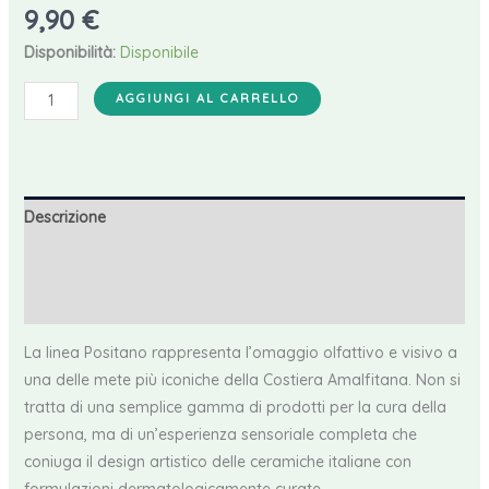
9,90
€
Disponibilità:
Disponibile
Maioliche
AGGIUNGI AL CARRELLO
Sapone
Positano
500
mL
Descrizione
quantità
Informazioni aggiuntive
Recensioni (0)
La linea Positano rappresenta l’omaggio olfattivo e visivo a
una delle mete più iconiche della Costiera Amalfitana. Non si
tratta di una semplice gamma di prodotti per la cura della
persona, ma di un’esperienza sensoriale completa che
coniuga il design artistico delle ceramiche italiane con