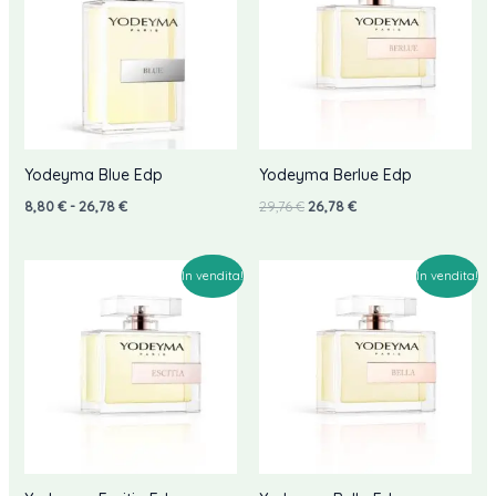
Yodeyma Blue Edp
Yodeyma Berlue Edp
Fascia
Il
Il
8,80
€
-
26,78
€
29,76
€
26,78
€
di
prezzo
prezzo
prezzo:
originale
attuale
da
era:
è:
8,80 €
29,76 €.
26,78 €.
In vendita!
In vendita!
a
26,78 €