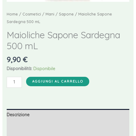
Home
/
Cosmetici
/
Mani
/
Sapone
/ Maioliche Sapone
Sardegna 500 mL
Maioliche Sapone Sardegna
500 mL
9,90
€
Disponibilità:
Disponibile
Maioliche
AGGIUNGI AL CARRELLO
Sapone
Sardegna
500
mL
Descrizione
quantità
Informazioni aggiuntive