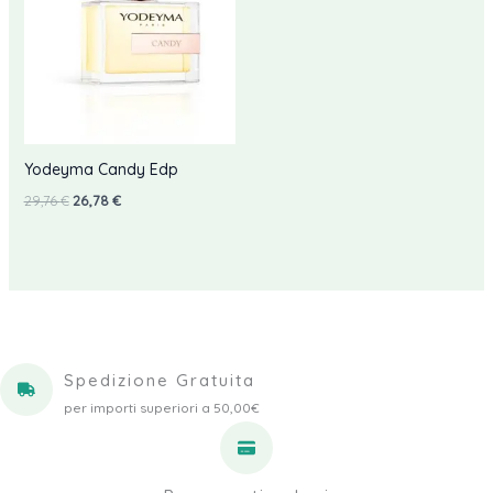
Yodeyma Candy Edp
Il
Il
29,76
€
26,78
€
prezzo
prezzo
originale
attuale
era:
è:
29,76 €.
26,78 €.
Spedizione Gratuita
per importi superiori a 50,00€