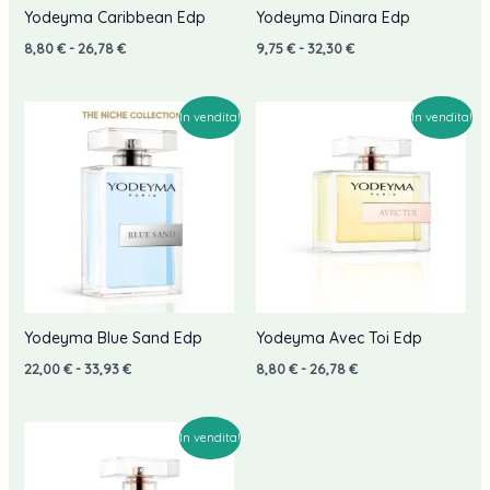
Yodeyma Caribbean Edp
Yodeyma Dinara Edp
Fascia
Fascia
8,80
€
-
26,78
€
9,75
€
-
32,30
€
di
di
prezzo:
prezzo:
da
da
8,80 €
9,75 €
In vendita!
In vendita!
a
a
26,78 €
32,30 €
Yodeyma Blue Sand Edp
Yodeyma Avec Toi Edp
Fascia
Fascia
22,00
€
-
33,93
€
8,80
€
-
26,78
€
di
di
prezzo:
prezzo:
da
da
22,00 €
8,80 €
In vendita!
a
a
33,93 €
26,78 €