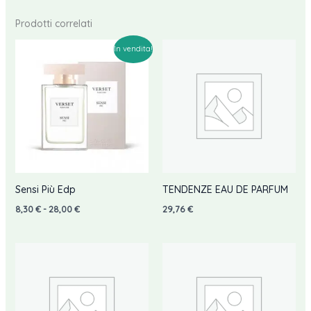
Prodotti correlati
In vendita!
Sensi Più Edp
TENDENZE EAU DE PARFUM
Fascia
8,30
€
-
28,00
€
29,76
€
di
prezzo:
da
8,30 €
a
28,00 €