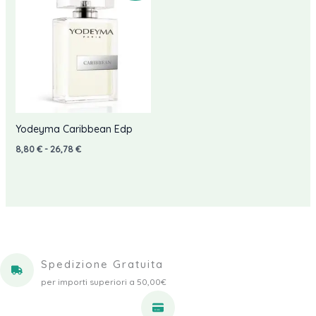
Yodeyma Caribbean Edp
Fascia
8,80
€
-
26,78
€
di
prezzo:
da
8,80 €
a
26,78 €
Spedizione Gratuita
per importi superiori a 50,00€