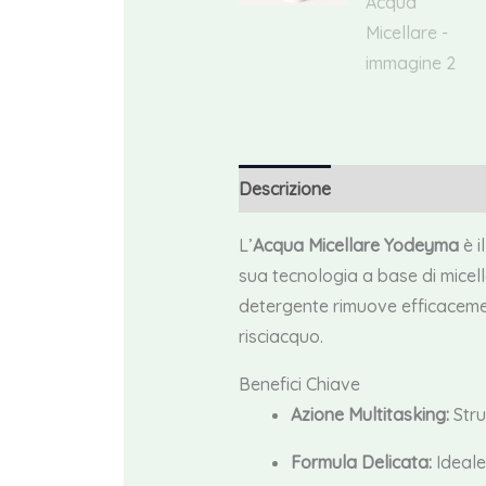
Descrizione
Informazioni agg
L’
Acqua Micellare Yodeyma
è i
sua tecnologia a base di micel
detergente rimuove efficacemen
risciacquo.
Benefici Chiave
Azione Multitasking:
Stru
Formula Delicata:
Ideale 