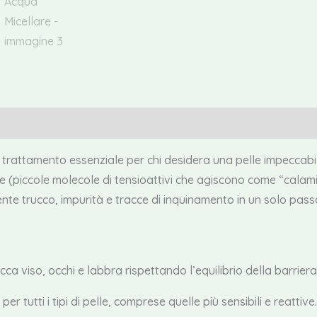
iuntive
Recensioni (0)
l trattamento essenziale per chi desidera una pelle impeccabil
le (piccole molecole di tensioattivi che agiscono come “calam
te trucco, impurità e tracce di inquinamento in un solo pas
cca viso, occhi e labbra rispettando l’equilibrio della barrier
per tutti i tipi di pelle, comprese quelle più sensibili e reattive