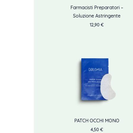
Farmacisti Preparatori –
Soluzione Astringente
12,90
€
PATCH OCCHI MONO
4,50
€