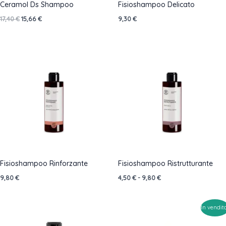
Ceramol Ds Shampoo
Fisioshampoo Delicato
Il
Il
17,40
€
15,66
€
9,30
€
prezzo
prezzo
originale
attuale
era:
è:
17,40 €.
15,66 €.
Fisioshampoo Rinforzante
Fisioshampoo Ristrutturante
Fascia
9,80
€
4,50
€
-
9,80
€
di
prezzo:
da
In vendit
4,50 €
a
9,80 €