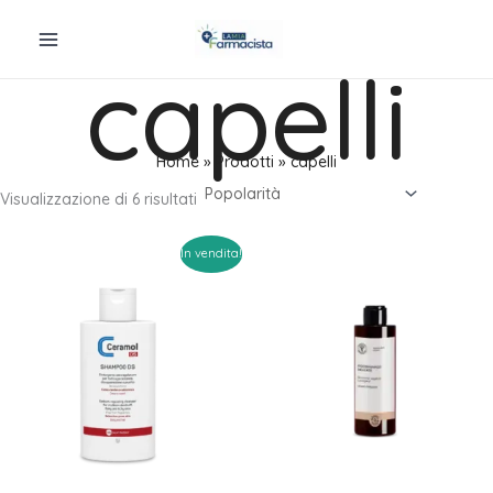
Vai
al
capelli
contenuto
Home
Prodotti
capelli
Popolarità
Visualizzazione di 6 risultati
In vendita!