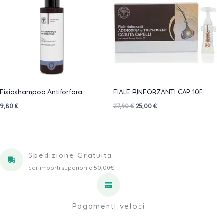
Fisioshampoo Antiforfora
FIALE RINFORZANTI CAP 10F
Il
Il
9,80
€
27,90
€
25,00
€
prezzo
prezzo
originale
attuale
era:
è:
27,90 €.
25,00 €.
Spedizione Gratuita
per importi superiori a 50,00€
Pagamenti veloci