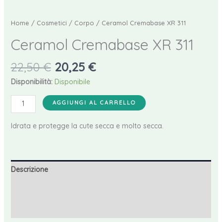
Home
/
Cosmetici
/
Corpo
/ Ceramol Cremabase XR 311
Ceramol Cremabase XR 311
Il
Il
22,50
€
20,25
€
prezzo
prezzo
Disponibilità:
Disponibile
originale
attuale
Ceramol
era:
è:
AGGIUNGI AL CARRELLO
Cremabase
22,50 €.
20,25 €.
XR
Idrata e protegge la cute secca e molto secca.
311
quantità
Descrizione
Informazioni aggiuntive
Recensioni (0)