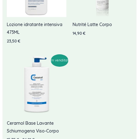
Lozione idratante intensiva
Nutrité Latte Corpo
473ML
14,90
€
23,50
€
In vendita!
Ceramol Base Lavante
Schiumogena Viso-Corpo