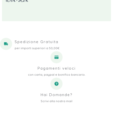
Fascia
15,75
€
-
24,21
€
di
prezzo:
da
15,75 €
a
24,21 €
Spedizione Gratuita
per importi superiori a 50,00€
Pagamenti veloci
con carta, paypal e bonifico bancario.
Hai Domande?
Scrivi alla nostra mail