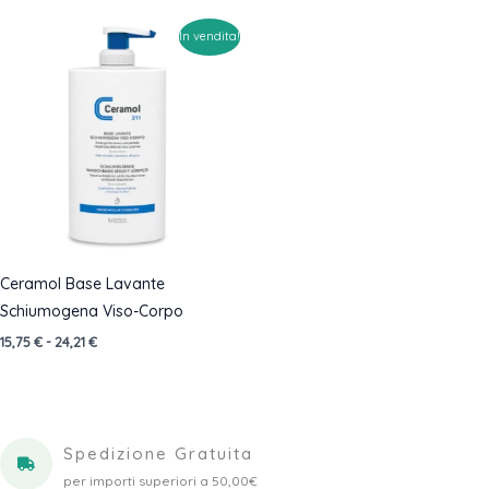
originale
attuale
originale
attuale
era:
è:
era:
è:
In vendita!
14,80 €.
13,32 €.
13,00 €.
11,70 €.
Ceramol Base Lavante
Schiumogena Viso-Corpo
Fascia
15,75
€
-
24,21
€
di
prezzo:
da
15,75 €
a
24,21 €
Spedizione Gratuita
per importi superiori a 50,00€