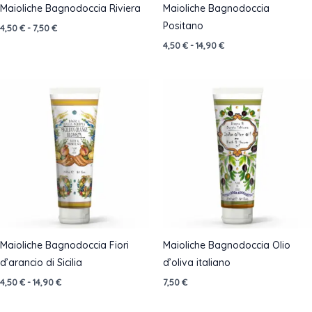
Maioliche Bagnodoccia Riviera
Maioliche Bagnodoccia
Positano
Fascia
4,50
€
-
7,50
€
di
Fascia
4,50
€
-
14,90
€
prezzo:
di
da
prezzo:
4,50 €
da
a
4,50 €
7,50 €
a
14,90 €
Maioliche Bagnodoccia Fiori
Maioliche Bagnodoccia Olio
d’arancio di Sicilia
d’oliva italiano
Fascia
4,50
€
-
14,90
€
7,50
€
di
prezzo: