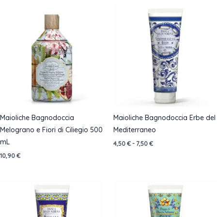
da
4,50 €
a
14,90 €
Maioliche Bagnodoccia
Maioliche Bagnodoccia Erbe del
Melograno e Fiori di Ciliegio 500
Mediterraneo
mL
Fascia
4,50
€
-
7,50
€
di
10,90
€
prezzo:
da
4,50 €
a
7,50 €