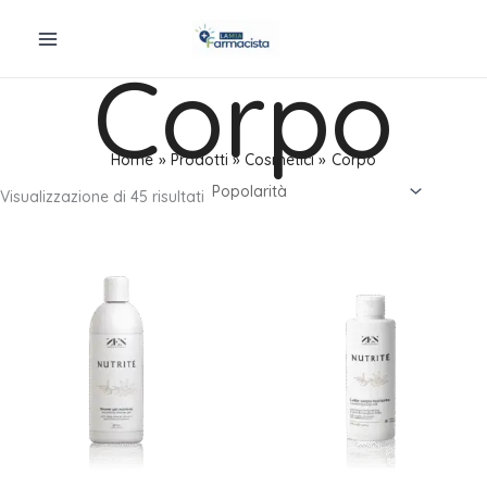
Vai
al
Corpo
contenuto
Home
Prodotti
Cosmetici
Corpo
Popolarità
Visualizzazione di 45 risultati