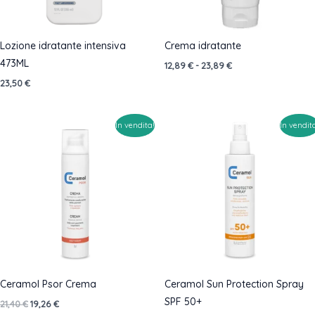
Lozione idratante intensiva
Crema idratante
473ML
Fascia
12,89
€
-
23,89
€
di
23,50
€
prezzo:
da
12,89 €
a
In vendita!
In vendit
23,89 €
Ceramol Psor Crema
Ceramol Sun Protection Spray
SPF 50+
Il
Il
21,40
€
19,26
€
prezzo
prezzo