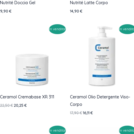
Nutrité Doccia Gel
Nutrité Latte Corpo
9,90
€
14,90
€
In vendita!
In vendit
Ceramol Cremabase XR 311
Ceramol Olio Detergente Viso-
Corpo
Il
Il
22,50
€
20,25
€
prezzo
prezzo
Il
Il
17,90
€
16,11
€
originale
attuale
prezzo
prezzo
era:
è:
originale
attuale
22,50 €.
20,25 €.
era:
è:
In vendita!
In vendit
17,90 €.
16,11 €.