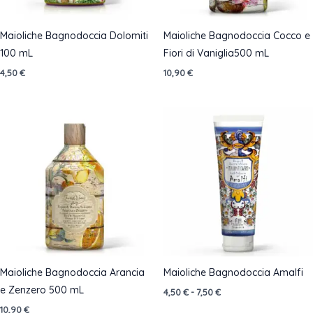
Maioliche Bagnodoccia Dolomiti
Maioliche Bagnodoccia Cocco e
100 mL
Fiori di Vaniglia500 mL
4,50
€
10,90
€
Maioliche Bagnodoccia Arancia
Maioliche Bagnodoccia Amalfi
e Zenzero 500 mL
Fascia
4,50
€
-
7,50
€
di
10,90
€