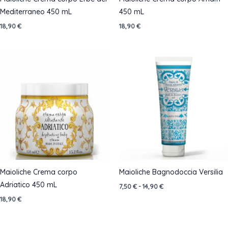
Mediterraneo 450 mL
450 mL
18,90
€
18,90
€
Maioliche Crema corpo
Maioliche Bagnodoccia Versilia
Adriatico 450 mL
Fascia
7,50
€
-
14,90
€
di
18,90
€
prezzo:
da
7,50 €
a