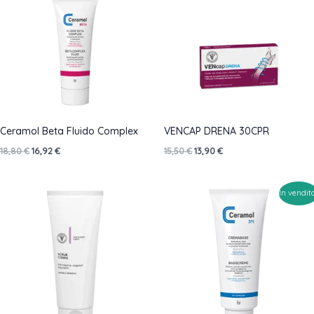
Ceramol Beta Fluido Complex
VENCAP DRENA 30CPR
Il
Il
Il
Il
18,80
€
16,92
€
15,50
€
13,90
€
prezzo
prezzo
prezzo
prezzo
originale
attuale
originale
attuale
era:
è:
era:
è:
In vendit
18,80 €.
16,92 €.
15,50 €.
13,90 €.