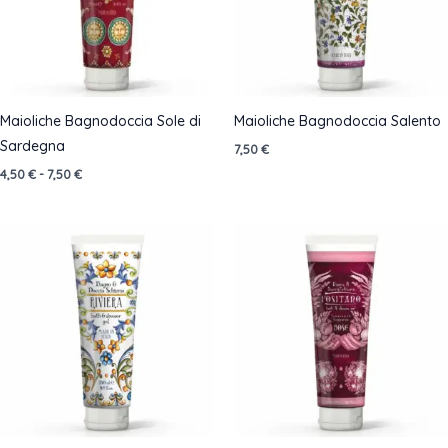
Maioliche Bagnodoccia Sole di
Maioliche Bagnodoccia Salento
Sardegna
7,50
€
Fascia
4,50
€
-
7,50
€
di
prezzo:
da
4,50 €
a
7,50 €