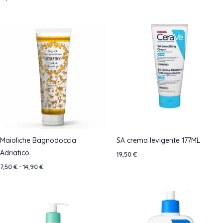
prezzo:
da
4,50 €
a
7,50 €
Maioliche Bagnodoccia
SA crema levigente 177ML
Adriatico
19,50
€
Fascia
7,50
€
-
14,90
€
di
prezzo:
da
7,50 €
a
14,90 €