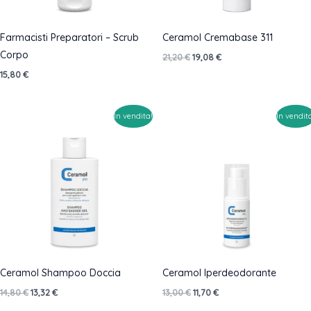
Farmacisti Preparatori – Scrub
Ceramol Cremabase 311
Corpo
Il
Il
21,20
€
19,08
€
prezzo
prezzo
15,80
€
originale
attuale
era:
è:
21,20 €.
19,08 €.
In vendita!
In vendit
Ceramol Shampoo Doccia
Ceramol Iperdeodorante
Il
Il
Il
Il
14,80
€
13,32
€
13,00
€
11,70
€
prezzo
prezzo
prezzo
prezzo