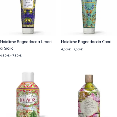
Maioliche Bagnodoccia Limoni
Maioliche Bagnodoccia Capri
di Sicilia
Fascia
4,50
€
-
7,50
€
di
Fascia
4,50
€
-
7,50
€
prezzo:
di
da
prezzo:
4,50 €
da
a
4,50 €
7,50 €
a
7,50 €