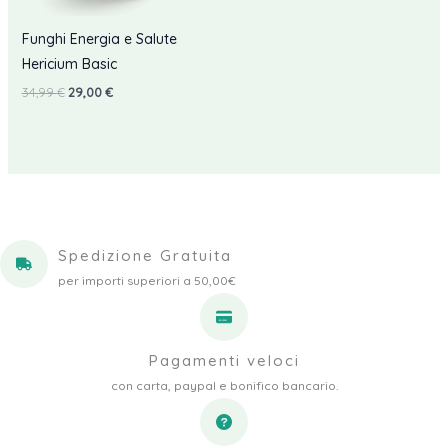
Funghi Energia e Salute
Hericium Basic
Il
Il
34,99
€
29,00
€
prezzo
prezzo
originale
attuale
era:
è:
34,99 €.
29,00 €.
Spedizione Gratuita
per importi superiori a 50,00€
Pagamenti veloci
con carta, paypal e bonifico bancario.