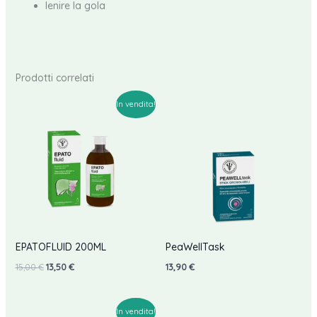
lenire la gola
Prodotti correlati
In vendita!
EPATOFLUID 200ML
PeaWellTask
Il
Il
15,00
€
13,50
€
13,90
€
prezzo
prezzo
originale
attuale
era:
è:
15,00 €.
13,50 €.
In vendita!