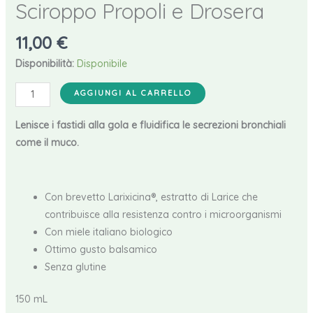
Sciroppo Propoli e Drosera
11,00
€
Disponibilità:
Disponibile
Farmacisti
AGGIUNGI AL CARRELLO
Preparatori
-
Lenisce i fastidi alla gola e fluidifica le secrezioni bronchiali
Sciroppo
come il muco.
Propoli
e
Drosera
Con brevetto Larixicina®, estratto di Larice che
quantità
contribuisce alla resistenza contro i microorganismi
Con miele italiano biologico
Ottimo gusto balsamico
Senza glutine
150 mL