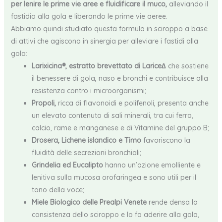
per lenire le prime vie aree e fluidificare il muco,
alleviando il
fastidio alla gola e liberando le prime vie aeree.
Abbiamo quindi studiato questa formula in sciroppo a base
di attivi che agiscono in sinergia per alleviare i fastidi alla
gola:
Larixicina®, estratto brevettato di Larice∆
che sostiene
il benessere di gola, naso e bronchi e contribuisce alla
resistenza contro i microorganismi;
Propoli,
ricca di flavonoidi e polifenoli, presenta anche
un elevato contenuto di sali minerali, tra cui ferro,
calcio, rame e manganese e di Vitamine del gruppo B;
Drosera, Lichene islandico e Timo
favoriscono la
fluidità delle secrezioni bronchiali;
Grindelia ed Eucalipto
hanno un’azione emolliente e
lenitiva sulla mucosa orofaringea e sono utili per il
tono della voce;
Miele Biologico delle Prealpi Venete
rende densa la
consistenza dello sciroppo e lo fa aderire alla gola,