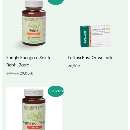
Funghi Energia e Salute
Lattasi Fast Orosolubile
Reishi Basic
20,50
€
Il
Il
34,99
€
29,00
€
prezzo
prezzo
originale
attuale
era:
è:
34,99 €.
29,00 €.
In vendita!