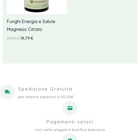
Funghi Energia e Salute
Magnesio Citrato
Il
Il
21,99
€
19,79
€
prezzo
prezzo
originale
attuale
era:
è:
21,99 €.
19,79 €.
Spedizione Gratuita
per importi superiori a 50,00€
Pagamenti veloci
con carta, paypal e bonifico bancario.