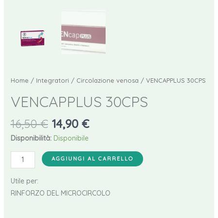
Home
/
Integratori
/
Circolazione venosa
/ VENCAPPLUS 30CPS
VENCAPPLUS 30CPS
Il
Il
16,50
€
14,90
€
prezzo
prezzo
Disponibilità:
Disponibile
originale
attuale
VENCAPPLUS
era:
è:
AGGIUNGI AL CARRELLO
30CPS
16,50 €.
14,90 €.
quantità
Utile per:
RINFORZO DEL MICROCIRCOLO​