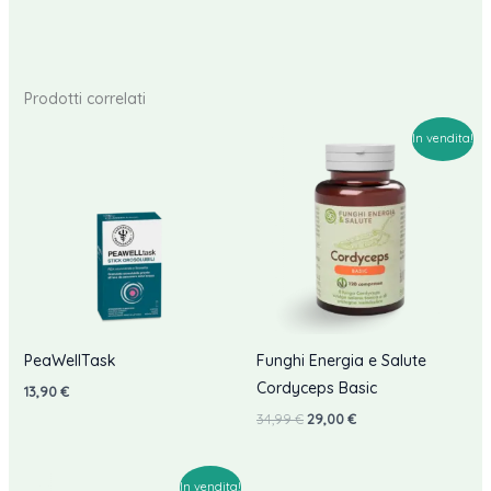
Prodotti correlati
In vendita!
PeaWellTask
Funghi Energia e Salute
Cordyceps Basic
13,90
€
Il
Il
34,99
€
29,00
€
prezzo
prezzo
originale
attuale
era:
è:
34,99 €.
29,00 €.
In vendita!