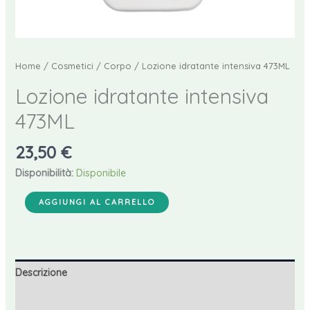
Home
/
Cosmetici
/
Corpo
/ Lozione idratante intensiva 473ML
Lozione idratante intensiva
473ML
23,50
€
Disponibilità:
Disponibile
Lozione
AGGIUNGI AL CARRELLO
idratante
intensiva
473ML
quantità
Descrizione
Recensioni (0)