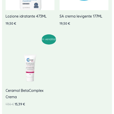
Lozione idratante 473ML
SA crema levigente 177ML
19,50
€
19,50
€
In vendita!
Ceramol BetaComplex
Crema
Il
Il
17,10
€
15,39
€
prezzo
prezzo
originale
attuale