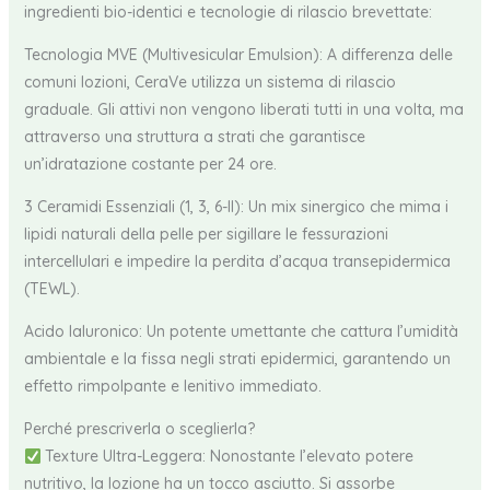
ingredienti bio-identici e tecnologie di rilascio brevettate:
Tecnologia MVE (Multivesicular Emulsion): A differenza delle
comuni lozioni, CeraVe utilizza un sistema di rilascio
graduale. Gli attivi non vengono liberati tutti in una volta, ma
attraverso una struttura a strati che garantisce
un’idratazione costante per 24 ore.
3 Ceramidi Essenziali (1, 3, 6-II): Un mix sinergico che mima i
lipidi naturali della pelle per sigillare le fessurazioni
intercellulari e impedire la perdita d’acqua transepidermica
(TEWL).
Acido Ialuronico: Un potente umettante che cattura l’umidità
ambientale e la fissa negli strati epidermici, garantendo un
effetto rimpolpante e lenitivo immediato.
Perché prescriverla o sceglierla?
Texture Ultra-Leggera: Nonostante l’elevato potere
nutritivo, la lozione ha un tocco asciutto. Si assorbe