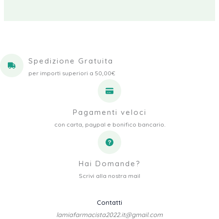
era:
è:
17,10 €.
15,39 €.
Spedizione Gratuita
per importi superiori a 50,00€
Pagamenti veloci
con carta, paypal e bonifico bancario.
Hai Domande?
Scrivi alla nostra mail
Contatti
lamiafarmacista2022.it@gmail.com