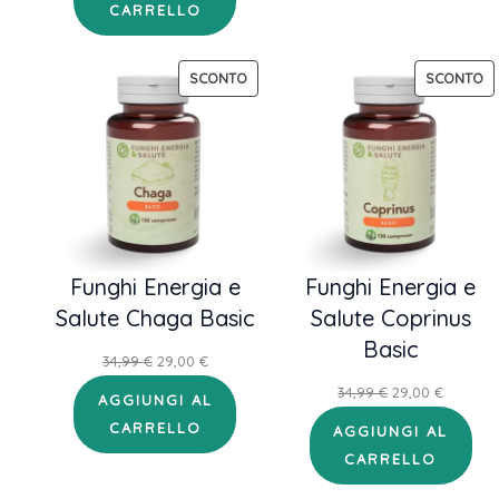
CARRELLO
era:
è:
21,99 €.
19,79 €.
PRODOTTO
P
SCONTO
SCONTO
IN
IN
OFFERTA
OF
Funghi Energia e
Funghi Energia e
Salute Chaga Basic
Salute Coprinus
Basic
Il
Il
34,99
€
29,00
€
prezzo
prezzo
Il
Il
34,99
€
29,00
€
AGGIUNGI AL
originale
attuale
prezzo
prezzo
CARRELLO
AGGIUNGI AL
era:
è:
originale
attuale
CARRELLO
34,99 €.
29,00 €.
era:
è: