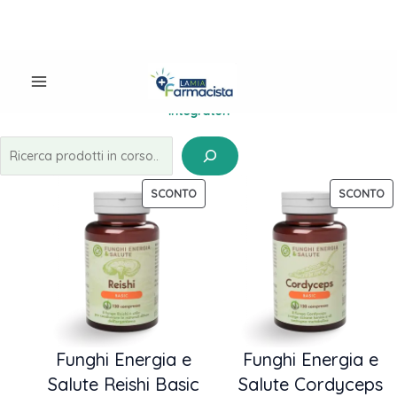
Integratori
Vai
al
contenuto
Integratori
Cerca
PRODOTTO
P
SCONTO
SCONTO
IN
IN
OFFERTA
OF
Funghi Energia e
Funghi Energia e
Salute Reishi Basic
Salute Cordyceps