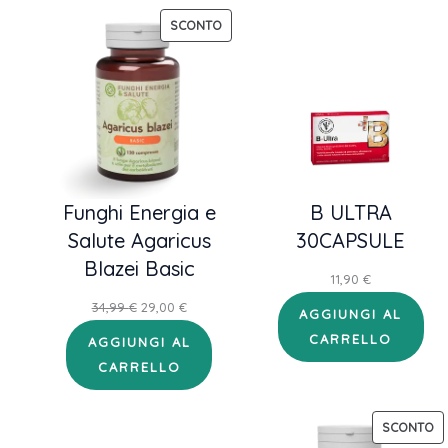
34,99 €.
29,00 €.
PRODOTTO
SCONTO
IN
OFFERTA
Funghi Energia e
B ULTRA
Salute Agaricus
30CAPSULE
Blazei Basic
11,90
€
Il
Il
34,99
€
29,00
€
AGGIUNGI AL
prezzo
prezzo
CARRELLO
AGGIUNGI AL
originale
attuale
CARRELLO
era:
è:
34,99 €.
29,00 €.
P
SCONTO