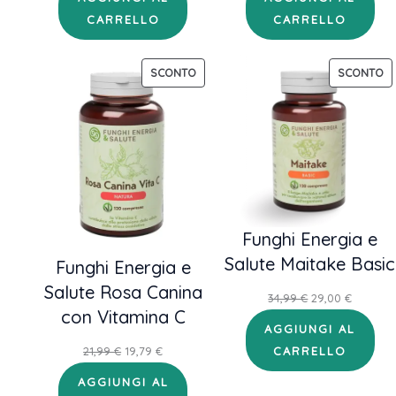
originale
attuale
originale
attuale
CARRELLO
CARRELLO
era:
è:
era:
è:
34,99 €.
29,00 €.
34,99 €.
29,00 €.
PRODOTTO
P
SCONTO
SCONTO
IN
IN
OFFERTA
OF
Funghi Energia e
Salute Maitake Basic
Funghi Energia e
Salute Rosa Canina
Il
Il
34,99
€
29,00
€
con Vitamina C
prezzo
prezzo
AGGIUNGI AL
originale
attuale
Il
Il
CARRELLO
21,99
€
19,79
€
era:
è:
prezzo
prezzo
AGGIUNGI AL
34,99 €.
29,00 €.
originale
attuale