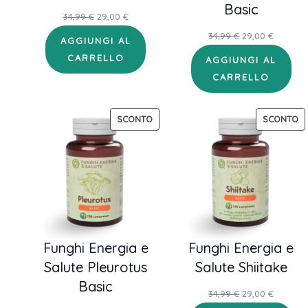
Basic
Il
Il
34,99
€
29,00
€
prezzo
prezzo
Il
Il
34,99
€
29,00
€
AGGIUNGI AL
originale
attuale
prezzo
prezzo
CARRELLO
AGGIUNGI AL
era:
è:
originale
attuale
CARRELLO
34,99 €.
29,00 €.
era:
è:
34,99 €.
29,00 €.
PRODOTTO
P
SCONTO
SCONTO
IN
IN
OFFERTA
OF
Funghi Energia e
Funghi Energia e
Salute Pleurotus
Salute Shiitake
Basic
Il
Il
34,99
€
29,00
€