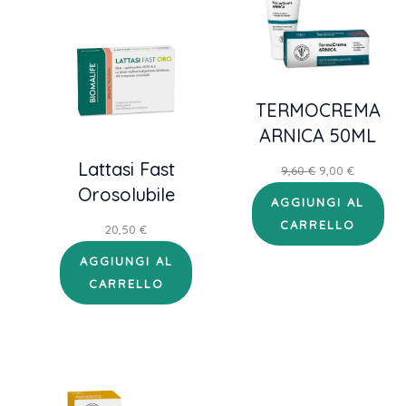
TERMOCREMA
ARNICA 50ML
Lattasi Fast
Il
Il
9,60
€
9,00
€
Orosolubile
prezzo
prezzo
AGGIUNGI AL
originale
attuale
CARRELLO
20,50
€
era:
è:
9,60 €.
9,00 €.
AGGIUNGI AL
CARRELLO