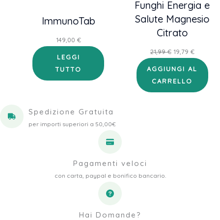
Funghi Energia e
Salute Magnesio
ImmunoTab
Citrato
149,00
€
Il
Il
21,99
€
19,79
€
LEGGI
prezzo
prezzo
AGGIUNGI AL
TUTTO
originale
attuale
CARRELLO
era:
è:
21,99 €.
19,79 €.
Spedizione Gratuita
per importi superiori a 50,00€
Pagamenti veloci
con carta, paypal e bonifico bancario.
Hai Domande?