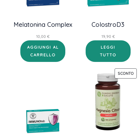
Melatonina Complex
ColostroD3
10,00
€
19,90
€
AGGIUNGI AL
LEGGI
CARRELLO
TUTTO
P
SCONTO
IN
OF