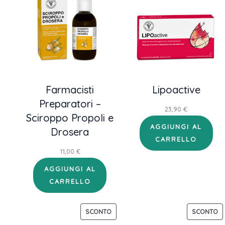
Farmacisti
Lipoactive
Preparatori –
23,90
€
Sciroppo Propoli e
AGGIUNGI AL
Drosera
CARRELLO
11,00
€
AGGIUNGI AL
CARRELLO
PRODOTTO
P
SCONTO
SCONTO
IN
IN