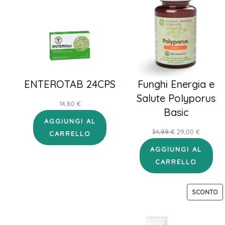
IN
OF
ENTEROTAB 24CPS
Funghi Energia e
Salute Polyporus
14,80
€
Basic
AGGIUNGI AL
Il
Il
34,99
€
29,00
€
CARRELLO
prezzo
prezzo
AGGIUNGI AL
originale
attuale
CARRELLO
era:
è:
34,99 €.
29,00 €.
P
SCONTO
IN
OF