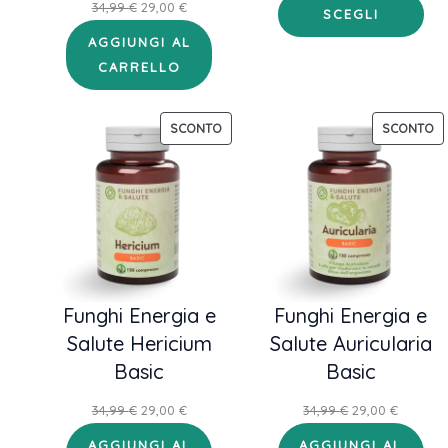
prezzo
prezzo
Il
Il
34,99
€
29,00
€
SCEGLI
originale
attuale
prezzo
prezzo
AGGIUNGI AL
era:
è:
originale
attuale
CARRELLO
34,99 €.
29,00 €.
era:
è:
34,99 €.
29,00 €.
PRODOTTO
P
SCONTO
SCONTO
IN
IN
OFFERTA
OF
Funghi Energia e
Funghi Energia e
Salute Hericium
Salute Auricularia
Basic
Basic
Il
Il
Il
Il
34,99
€
29,00
€
34,99
€
29,00
€
prezzo
prezzo
prezzo
prezzo
AGGIUNGI AL
AGGIUNGI AL