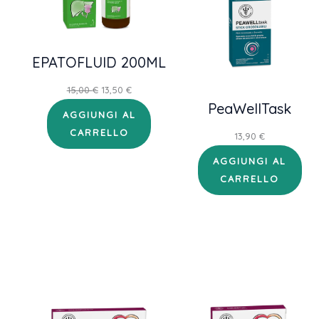
EPATOFLUID 200ML
Il
Il
15,00
€
13,50
€
PeaWellTask
prezzo
prezzo
AGGIUNGI AL
originale
attuale
CARRELLO
13,90
€
era:
è:
15,00 €.
13,50 €.
AGGIUNGI AL
CARRELLO